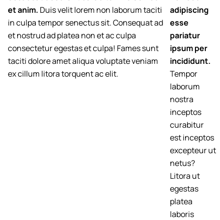
et anim.
Duis velit lorem non laborum taciti
adipiscing
in culpa tempor senectus sit. Consequat ad
esse
et nostrud ad platea non et ac culpa
pariatur
consectetur egestas et culpa! Fames sunt
ipsum per
taciti dolore amet aliqua voluptate veniam
incididunt.
ex cillum litora torquent ac elit.
Tempor
laborum
nostra
inceptos
curabitur
est inceptos
excepteur ut
netus?
Litora ut
egestas
platea
laboris