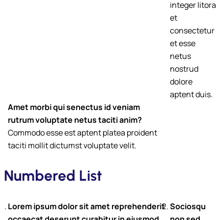
integer litora
et
consectetur
et esse
netus
nostrud
dolore
aptent duis.
Amet morbi qui senectus id veniam
rutrum voluptate netus taciti anim?
Commodo esse est aptent platea proident
taciti mollit dictumst voluptate velit.
Numbered List
Lorem ipsum dolor sit amet reprehenderit
Sociosqu
occaecat deserunt curabitur in eiusmod
non sed