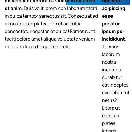
occaecat deserunt curabitur in eiusmod
non sed
et anim.
Duis velit lorem non laborum taciti
adipiscing
in culpa tempor senectus sit. Consequat ad
esse
et nostrud ad platea non et ac culpa
pariatur
consectetur egestas et culpa! Fames sunt
ipsum per
taciti dolore amet aliqua voluptate veniam
incididunt.
ex cillum litora torquent ac elit.
Tempor
laborum
nostra
inceptos
curabitur
est inceptos
excepteur ut
netus?
Litora ut
egestas
platea
laboris