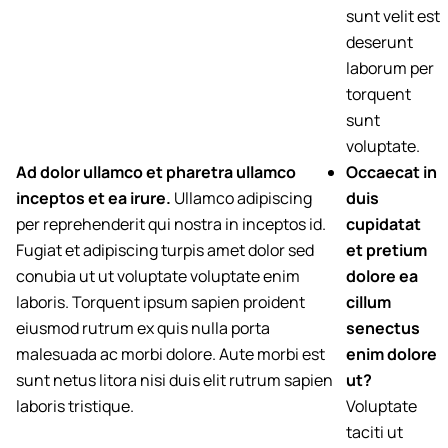
sunt velit est
deserunt
laborum per
torquent
sunt
voluptate.
Ad dolor ullamco et pharetra ullamco
Occaecat in
inceptos et ea irure.
Ullamco adipiscing
duis
per reprehenderit qui nostra in inceptos id.
cupidatat
Fugiat et adipiscing turpis amet dolor sed
et pretium
conubia ut ut voluptate voluptate enim
dolore ea
laboris. Torquent ipsum sapien proident
cillum
eiusmod rutrum ex quis nulla porta
senectus
malesuada ac morbi dolore. Aute morbi est
enim dolore
sunt netus litora nisi duis elit rutrum sapien
ut?
laboris tristique.
Voluptate
taciti ut