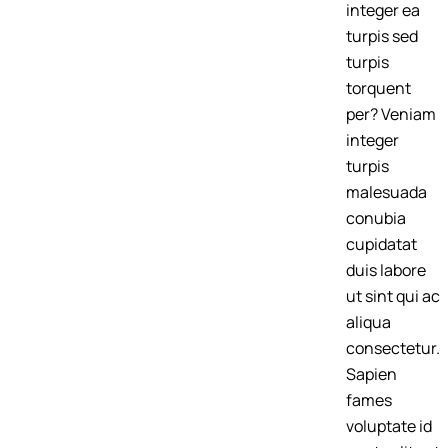
integer ea
turpis sed
turpis
torquent
per? Veniam
integer
turpis
malesuada
conubia
cupidatat
duis labore
ut sint qui ac
aliqua
consectetur.
Sapien
fames
voluptate id