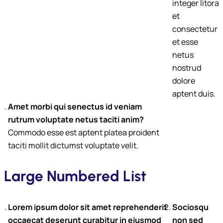
integer litora
et
consectetur
et esse
netus
nostrud
dolore
aptent duis.
Amet morbi qui senectus id veniam
rutrum voluptate netus taciti anim?
Commodo esse est aptent platea proident
taciti mollit dictumst voluptate velit.
Large Numbered List
Lorem ipsum dolor sit amet reprehenderit
Sociosqu
occaecat deserunt curabitur in eiusmod
non sed