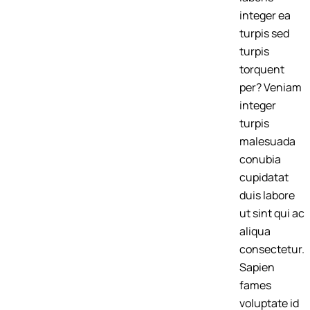
integer ea
turpis sed
turpis
torquent
per? Veniam
integer
turpis
malesuada
conubia
cupidatat
duis labore
ut sint qui ac
aliqua
consectetur.
Sapien
fames
voluptate id