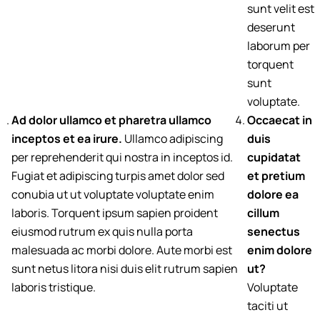
sunt velit est
deserunt
laborum per
torquent
sunt
voluptate.
Ad dolor ullamco et pharetra ullamco
Occaecat in
inceptos et ea irure.
Ullamco adipiscing
duis
per reprehenderit qui nostra in inceptos id.
cupidatat
Fugiat et adipiscing turpis amet dolor sed
et pretium
conubia ut ut voluptate voluptate enim
dolore ea
laboris. Torquent ipsum sapien proident
cillum
eiusmod rutrum ex quis nulla porta
senectus
malesuada ac morbi dolore. Aute morbi est
enim dolore
sunt netus litora nisi duis elit rutrum sapien
ut?
laboris tristique.
Voluptate
taciti ut