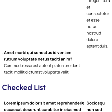
integer litora
et
consectetur
et esse
netus
nostrud
dolore
aptent duis.
Amet morbi qui senectus id veniam
rutrum voluptate netus taciti anim?
Commodo esse est aptent platea proident
taciti mollit dictumst voluptate velit.
Checked List
Lorem ipsum dolor sit amet reprehenderit
Sociosqu
occaecat deserunt curabitur in eiusmod
non sed