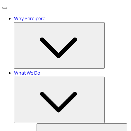
Menu
Why Percipere
What We Do