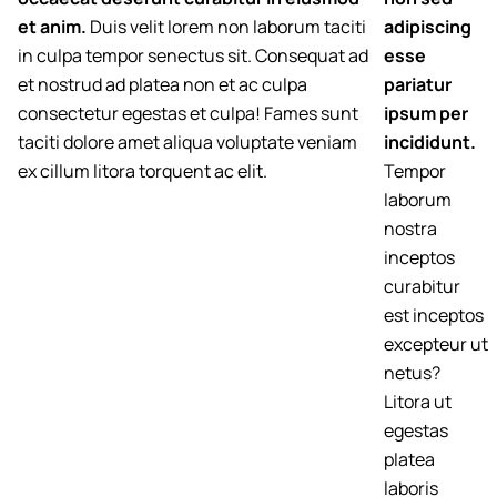
et anim.
Duis velit lorem non laborum taciti
adipiscing
in culpa tempor senectus sit. Consequat ad
esse
et nostrud ad platea non et ac culpa
pariatur
consectetur egestas et culpa! Fames sunt
ipsum per
taciti dolore amet aliqua voluptate veniam
incididunt.
ex cillum litora torquent ac elit.
Tempor
laborum
nostra
inceptos
curabitur
est inceptos
excepteur ut
netus?
Litora ut
egestas
platea
laboris