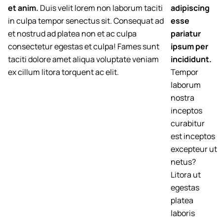
et anim.
Duis velit lorem non laborum taciti
adipiscing
in culpa tempor senectus sit. Consequat ad
esse
et nostrud ad platea non et ac culpa
pariatur
consectetur egestas et culpa! Fames sunt
ipsum per
taciti dolore amet aliqua voluptate veniam
incididunt.
ex cillum litora torquent ac elit.
Tempor
laborum
nostra
inceptos
curabitur
est inceptos
excepteur ut
netus?
Litora ut
egestas
platea
laboris