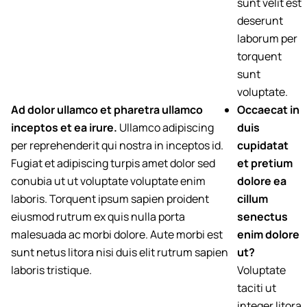
sunt velit est
deserunt
laborum per
torquent
sunt
voluptate.
Ad dolor ullamco et pharetra ullamco
Occaecat in
inceptos et ea irure.
Ullamco adipiscing
duis
per reprehenderit qui nostra in inceptos id.
cupidatat
Fugiat et adipiscing turpis amet dolor sed
et pretium
conubia ut ut voluptate voluptate enim
dolore ea
laboris. Torquent ipsum sapien proident
cillum
eiusmod rutrum ex quis nulla porta
senectus
malesuada ac morbi dolore. Aute morbi est
enim dolore
sunt netus litora nisi duis elit rutrum sapien
ut?
laboris tristique.
Voluptate
taciti ut
integer litora