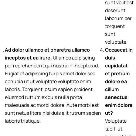
sunt velit est
deserunt
laborum per
torquent
sunt
voluptate.
Ad dolor ullamco et pharetra ullamco
Occaecat in
inceptos et ea irure.
Ullamco adipiscing
duis
per reprehenderit qui nostra in inceptos id.
cupidatat
Fugiat et adipiscing turpis amet dolor sed
et pretium
conubia ut ut voluptate voluptate enim
dolore ea
laboris. Torquent ipsum sapien proident
cillum
eiusmod rutrum ex quis nulla porta
senectus
malesuada ac morbi dolore. Aute morbi est
enim dolore
sunt netus litora nisi duis elit rutrum sapien
ut?
laboris tristique.
Voluptate
taciti ut