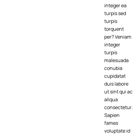
integer ea
turpis sed
turpis
torquent
per? Veniam
integer
turpis
malesuada
conubia
cupidatat
duis labore
ut sint qui ac
aliqua
consectetur.
Sapien
fames
voluptate id