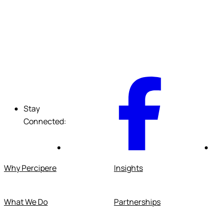
F
Stay
Connected:
Why Percipere
Insights
What We Do
Partnerships